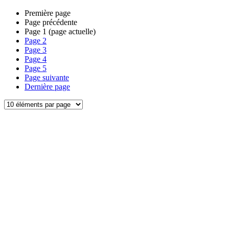
Première page
Page précédente
Page
1
(page actuelle)
Page
2
Page
3
Page
4
Page
5
Page suivante
Dernière page