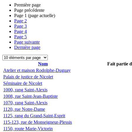
Première page
Page précédente
Page
1
(page actuelle)
Page
2
Page
3
Page
4
Page
5
Page suivante
Dernière page
Nom
Fait partie 
Atelier et maison Rodolphe-Duguay
Palais de justice de Nicolet
Séminaire de Nicolet
1000, rang Saint-Alexis
1008, rue Saint-Jean-Baptiste
1070, rang Saint-Alexis
1120, rue Notre-Dame
1125, rang du Grand-Saint-Esprit
115-123, rue de Monseigneur-Plessis
1150, route Marie-Victorin