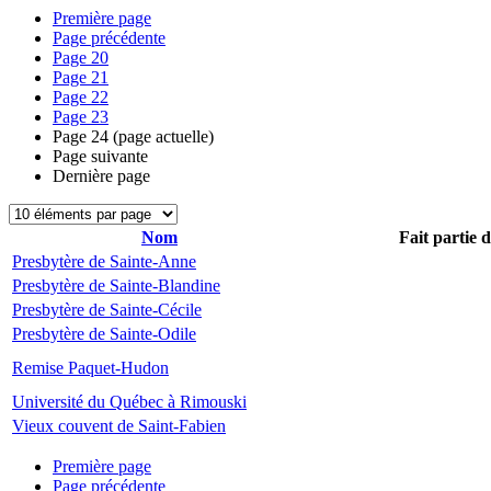
Première page
Page précédente
Page
20
Page
21
Page
22
Page
23
Page
24
(page actuelle)
Page suivante
Dernière page
Nom
Fait partie 
Presbytère de Sainte-Anne
Presbytère de Sainte-Blandine
Presbytère de Sainte-Cécile
Presbytère de Sainte-Odile
Remise Paquet-Hudon
Université du Québec à Rimouski
Vieux couvent de Saint-Fabien
Première page
Page précédente