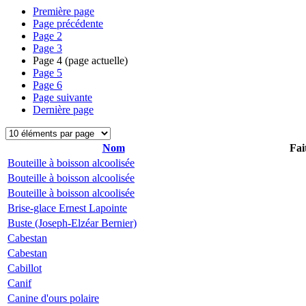
Première page
Page précédente
Page
2
Page
3
Page
4
(page actuelle)
Page
5
Page
6
Page suivante
Dernière page
Nom
Fai
Bouteille à boisson alcoolisée
Bouteille à boisson alcoolisée
Bouteille à boisson alcoolisée
Brise-glace Ernest Lapointe
Buste (Joseph-Elzéar Bernier)
Cabestan
Cabestan
Cabillot
Canif
Canine d'ours polaire