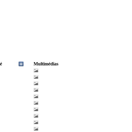
é
Multimédias