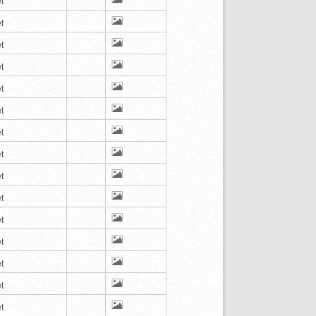
t
t
t
t
t
t
t
t
t
t
t
t
t
t
t