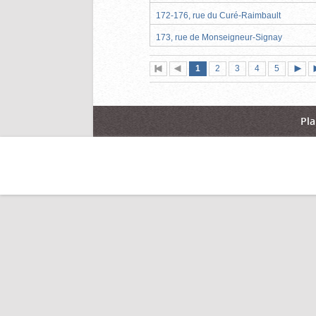
172-176, rue du Curé-Raimbault
173, rue de Monseigneur-Signay
Page
(page
Page
Page
Page
Page
1
Première
2
Page
3
4
5
actuelle)
page
précédente
suiva
Pla