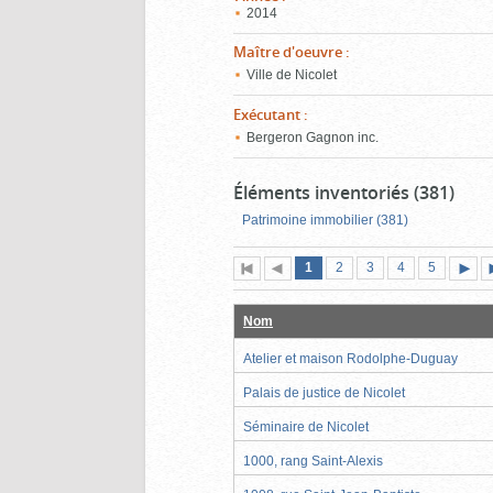
2014
Maître d'oeuvre
:
Ville de Nicolet
Exécutant
:
Bergeron Gagnon inc.
Éléments inventoriés (381)
Patrimoine immobilier (381)
Page
(page
Page
Page
Page
Page
1
Première
2
Page
3
4
5
actuelle)
page
précédente
suiva
Nom
Atelier et maison Rodolphe-Duguay
Palais de justice de Nicolet
Séminaire de Nicolet
1000, rang Saint-Alexis