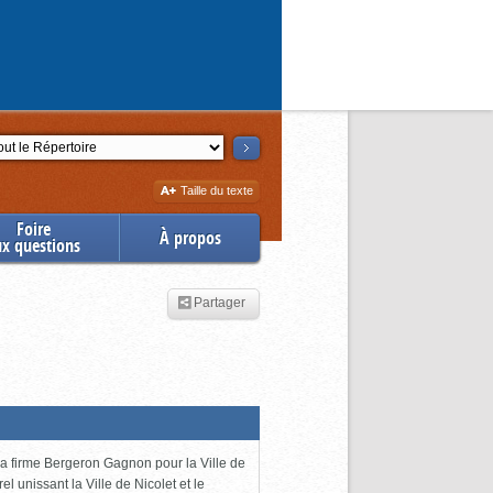
ction
Augmenter
Taille du texte
la
Foire
À propos
ux questions
Partager
 la firme Bergeron Gagnon pour la Ville de
l unissant la Ville de Nicolet et le