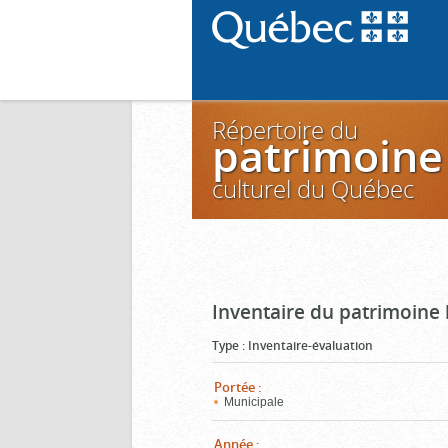
Répertoire du
patrimoine
culturel du Québec
Inventaire du patrimoine 
Type
:
Inventaire-évaluation
Portée
:
Municipale
Année
: