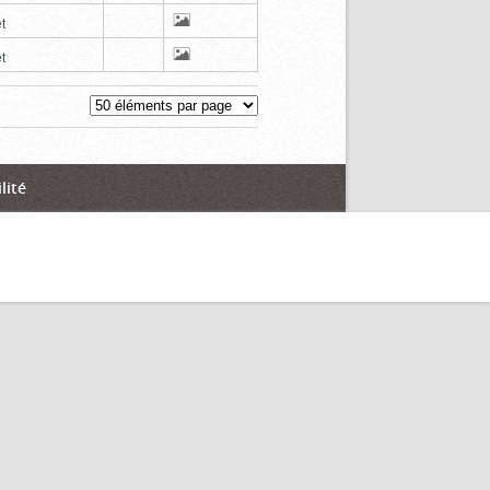
t
t
lité