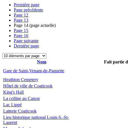
Première page
Page précédente
Page
12
Page
13
Page
14
(page actuelle)
Page
15
Page
16
Page suivante
Dernière page
Nom
Fait partie 
Gare de Saint-Venant-de-Paquette
Heathton Cemetery
Hôtel de ville de Coaticook
King's Hall
La colline au Canon
Lac Lippé
Laiterie Coaticook
Lieu historique national Louis-S.-St-
Laurent