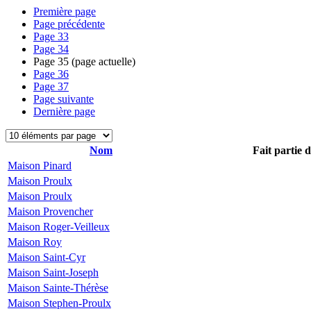
Première page
Page précédente
Page
33
Page
34
Page
35
(page actuelle)
Page
36
Page
37
Page suivante
Dernière page
Nom
Fait partie 
Maison Pinard
Maison Proulx
Maison Proulx
Maison Provencher
Maison Roger-Veilleux
Maison Roy
Maison Saint-Cyr
Maison Saint-Joseph
Maison Sainte-Thérèse
Maison Stephen-Proulx