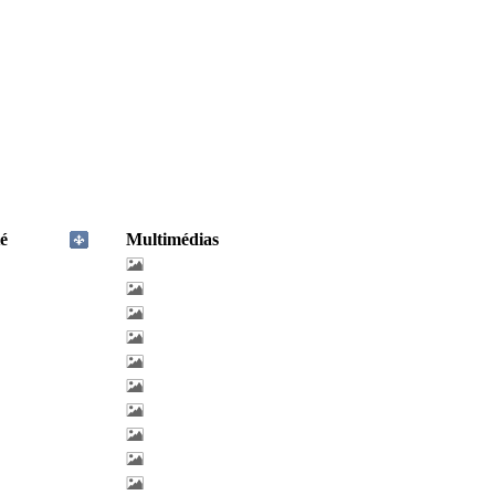
é
Multimédias