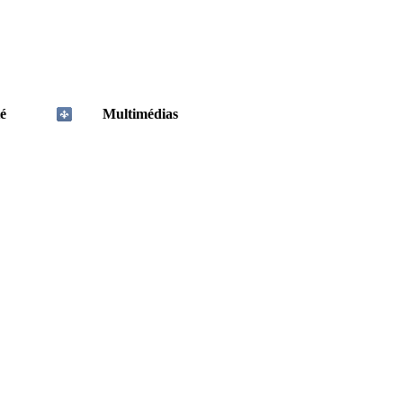
é
Multimédias