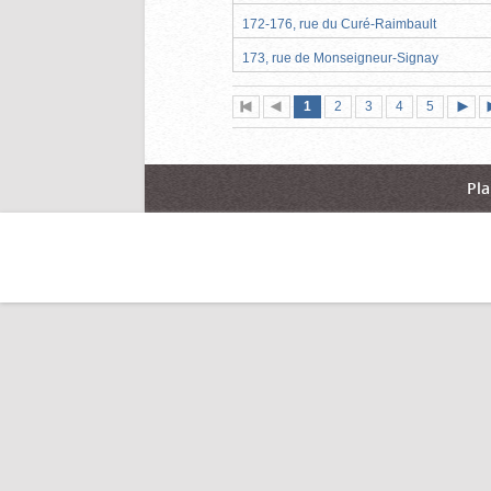
172-176, rue du Curé-Raimbault
173, rue de Monseigneur-Signay
Page
(page
Page
Page
Page
Page
1
Première
2
Page
3
4
5
actuelle)
page
précédente
suiva
Pla