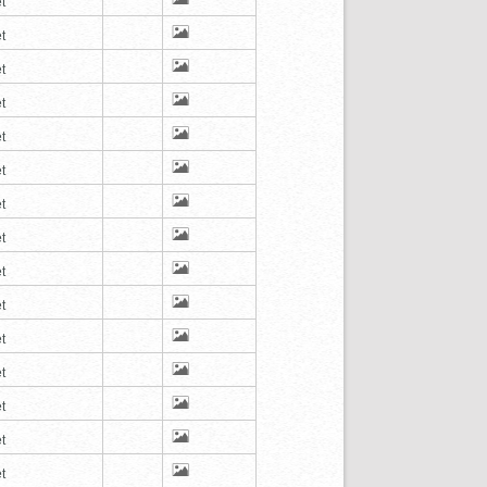
t
t
t
t
t
t
t
t
t
t
t
t
t
t
t