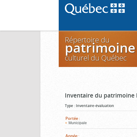
Répertoire du
patrimoine
culturel du Québec
Inventaire du patrimoine 
Type
:
Inventaire-évaluation
Portée
:
Municipale
Année
: