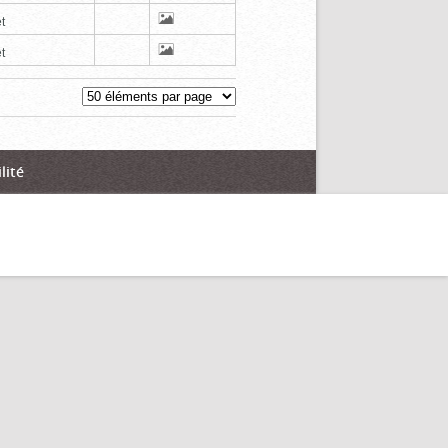
t
t
lité