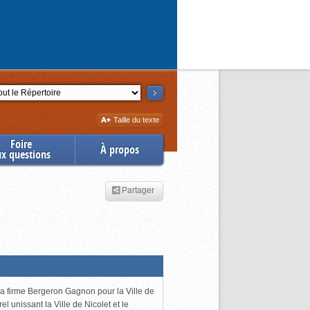
ction
Augmenter
Taille du texte
la
Foire
À propos
ux questions
Partager
 la firme Bergeron Gagnon pour la Ville de
l unissant la Ville de Nicolet et le