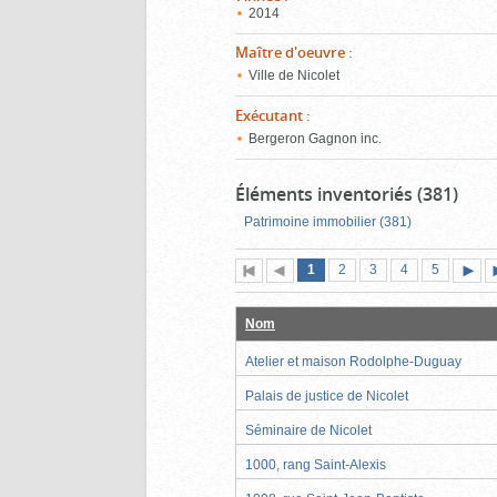
2014
Maître d'oeuvre
:
Ville de Nicolet
Exécutant
:
Bergeron Gagnon inc.
Éléments inventoriés (381)
Patrimoine immobilier (381)
Page
(page
Page
Page
Page
Page
1
Première
2
Page
3
4
5
actuelle)
page
précédente
suiva
Nom
Atelier et maison Rodolphe-Duguay
Palais de justice de Nicolet
Séminaire de Nicolet
1000, rang Saint-Alexis