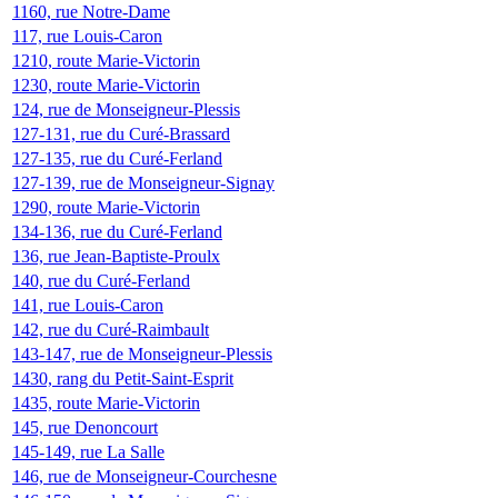
1160, rue Notre-Dame
117, rue Louis-Caron
1210, route Marie-Victorin
1230, route Marie-Victorin
124, rue de Monseigneur-Plessis
127-131, rue du Curé-Brassard
127-135, rue du Curé-Ferland
127-139, rue de Monseigneur-Signay
1290, route Marie-Victorin
134-136, rue du Curé-Ferland
136, rue Jean-Baptiste-Proulx
140, rue du Curé-Ferland
141, rue Louis-Caron
142, rue du Curé-Raimbault
143-147, rue de Monseigneur-Plessis
1430, rang du Petit-Saint-Esprit
1435, route Marie-Victorin
145, rue Denoncourt
145-149, rue La Salle
146, rue de Monseigneur-Courchesne