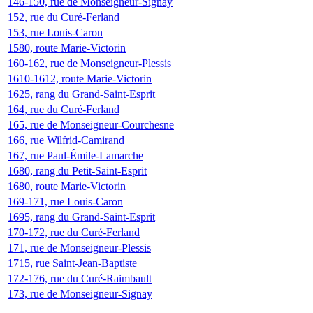
146-150, rue de Monseigneur-Signay
152, rue du Curé-Ferland
153, rue Louis-Caron
1580, route Marie-Victorin
160-162, rue de Monseigneur-Plessis
1610-1612, route Marie-Victorin
1625, rang du Grand-Saint-Esprit
164, rue du Curé-Ferland
165, rue de Monseigneur-Courchesne
166, rue Wilfrid-Camirand
167, rue Paul-Émile-Lamarche
1680, rang du Petit-Saint-Esprit
1680, route Marie-Victorin
169-171, rue Louis-Caron
1695, rang du Grand-Saint-Esprit
170-172, rue du Curé-Ferland
171, rue de Monseigneur-Plessis
1715, rue Saint-Jean-Baptiste
172-176, rue du Curé-Raimbault
173, rue de Monseigneur-Signay