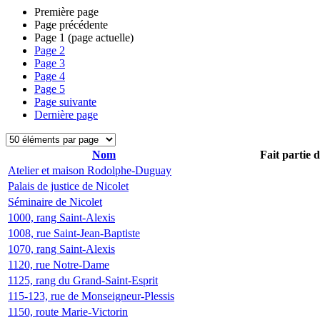
Première page
Page précédente
Page
1
(page actuelle)
Page
2
Page
3
Page
4
Page
5
Page suivante
Dernière page
Nom
Fait partie 
Atelier et maison Rodolphe-Duguay
Palais de justice de Nicolet
Séminaire de Nicolet
1000, rang Saint-Alexis
1008, rue Saint-Jean-Baptiste
1070, rang Saint-Alexis
1120, rue Notre-Dame
1125, rang du Grand-Saint-Esprit
115-123, rue de Monseigneur-Plessis
1150, route Marie-Victorin