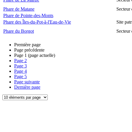
Phare de Matane
Secteur
Phare de Pointe-des-Monts
Phare des Îles-du-Pot-à-l'Eau-de-Vie
Site pat
Phare du Borgot
Secteur
Première page
Page précédente
Page
1
(page actuelle)
Page
2
Page
3
Page
4
Page
5
Page suivante
Dernière page