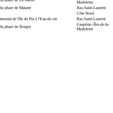
Madeleine
 du phare de Matane
Bas-Saint-Laurent
Côte-Nord
rimonial de l'île du Pot à l'Eau-de-vie
Bas-Saint-Laurent
Gaspésie--Îles-de-la-
 du phare du Borgot
Madeleine