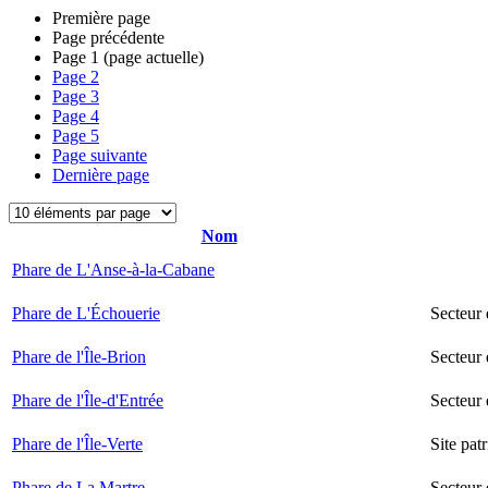
Première page
Page précédente
Page
1
(page actuelle)
Page
2
Page
3
Page
4
Page
5
Page suivante
Dernière page
Nom
Phare de L'Anse-à-la-Cabane
Phare de L'Échouerie
Secteur
Phare de l'Île-Brion
Secteur 
Phare de l'Île-d'Entrée
Secteur 
Phare de l'Île-Verte
Site pat
Phare de La Martre
Secteur 