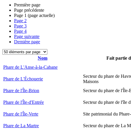
Première page
Page précédente
Page
1
(page actuelle)
Page
2
Page
3
Page
4
Page suivante
Dernière page
Nom
Fait partie 
Phare de L'Anse-à-la-Cabane
Secteur du phare de Havr
Phare de L'Échouerie
Maisons
Phare de l'Île-Brion
Secteur du phare de l'Île-
Phare de l'Île-d'Entrée
Secteur du phare de l'île 
Phare de l'Île-Verte
Site patrimonial du Phare-
Phare de La Martre
Secteur du phare de La M