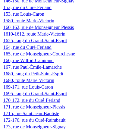
146-150, rue de Monseigneur-Signay
152, rue du Curé-Ferland
153, rue Louis-Caron
1580, route Marie-Victorin
160-162, rue de Monseigneur-Plessis
1610-1612, route Marie-Victorin
1625, rang du Grand-Saint-Esprit
164, rue du Curé-Ferland
165, rue de Monseigneur-Courchesne
166, rue Wilfrid-Camirand
167, rue Paul-Émile-Lamarche
1680, rang du Petit-Saint-Esprit
1680, route Marie-Victorin
169-171, rue Louis-Caron
1695, rang du Grand-Saint-Esprit
170-172, rue du Curé-Ferland
171, rue de Monseigneur-Plessis
1715, rue Saint-Jean-Baptiste
172-176, rue du Curé-Raimbault
173, rue de Monseigneur-Signay