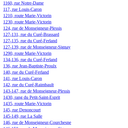
1160, rue Notre-Dame
117, rue Louis-Caron
1210, route Marie-Victorin
1230, route Marie-Victorin
124, rue de Monseigneur-Plessis
127-131, rue du Curé-Brassard
127-135, rue du Curé-Ferland
127-139, rue de Monseigneur-Signay
1290, route Marie-Victorin
134-136, rue du Curé-Ferland
136, rue Jean-Baptiste-Proulx
140, rue du Curé-Ferland
141, rue Louis-Caron
142, rue du Curé-Raimbault
143-147, rue de Monseigneur-Plessis
1430, rang du Petit-Saint-Esprit
1435, route Marie-Victorin
145, rue Denoncourt
145-149, rue La Salle
146, rue de Monseigneur-Courchesne