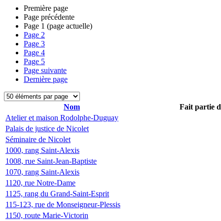
Première page
Page précédente
Page
1
(page actuelle)
Page
2
Page
3
Page
4
Page
5
Page suivante
Dernière page
Nom
Fait partie 
Atelier et maison Rodolphe-Duguay
Palais de justice de Nicolet
Séminaire de Nicolet
1000, rang Saint-Alexis
1008, rue Saint-Jean-Baptiste
1070, rang Saint-Alexis
1120, rue Notre-Dame
1125, rang du Grand-Saint-Esprit
115-123, rue de Monseigneur-Plessis
1150, route Marie-Victorin