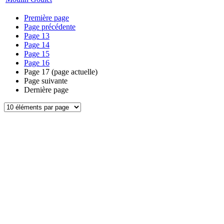
Première page
Page précédente
Page
13
Page
14
Page
15
Page
16
Page
17
(page actuelle)
Page suivante
Dernière page