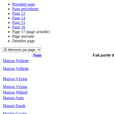
Première page
Page précédente
Page
13
Page
14
Page
15
Page
16
Page
17
(page actuelle)
Page suivante
Dernière page
Nom
Fait partie 
Maison Veillette
Maison Veillette
Maison Vézina
Maison Vézina
Maison Willard
Manoir Antic
Manoir Dauth
Moulin Goulet