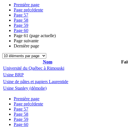
Première page
Page précédente
Page
57
Page
58
Page
59
Page
60
Page
61
(page actuelle)
Page suivante
Dernière page
Nom
Fai
Université du Québec à Rimouski
Usine BRP
Usine de pâtes et papiers Laurentide
Usine Stanley (démolie)
Première page
Page précédente
Page
57
Page
58
Page
59
Page
60