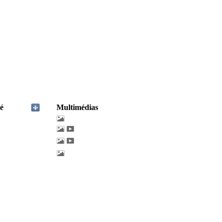
é
Multimédias