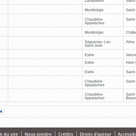
Lanaudière
Saint
Montérégie
Saint
Chaudière-
Saint-
Appalaches
Montérégie
Chât
Saguenay--Lac-
Alma
Saint-Jean
Estrie
Valcou
Estrie
Ham-
Estrie
Saint
Chaudière-
Saint-
Appalaches
Chaudière-
Saint
Appalaches
Beaur
Page
Dernière
nte
page
n du site
Nous joindre
Crédits
Droits d'auteur
Accessibi