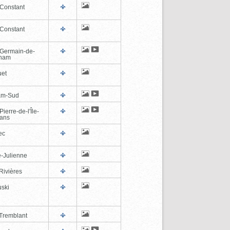
-Constant
-Constant
-Germain-de-
tham
et
am-Sud
Pierre-de-l'Île-
éans
ec
e-Julienne
Rivières
ski
Tremblant