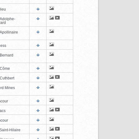
lieu
-Adolphe-
ard
Apollinaire
ness
-Bernard
-Côme
-Cuthbert
ord Mines
cour
lacs
cour
aint-Hilaire