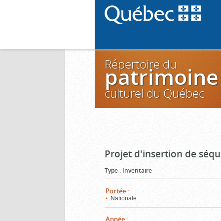
Répertoire du
patrimoine
culturel du Québec
Projet d'insertion de séq
Type
:
Inventaire
Portée
:
Nationale
Année
: