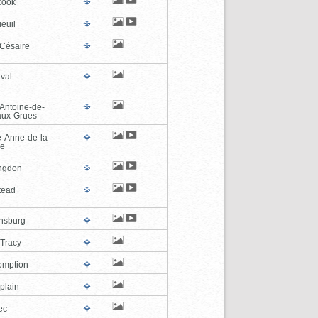
cook
euil
-Césaire
val
-Antoine-de-
-aux-Grues
e-Anne-de-la-
de
ngdon
tead
ghsburg
-Tracy
omption
plain
ec