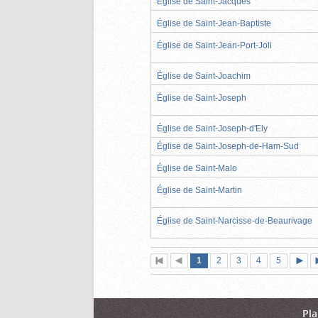
Église de Saint-Jacques
Église de Saint-Jean-Baptiste
Église de Saint-Jean-Port-Joli
Église de Saint-Joachim
Église de Saint-Joseph
Église de Saint-Joseph-d'Ely
Église de Saint-Joseph-de-Ham-Sud
Église de Saint-Malo
Église de Saint-Martin
Église de Saint-Narcisse-de-Beaurivage
Page
(page
Page
Page
Page
Page
1
Première
2
Page
3
4
5
actuelle)
page
précédente
suiva
Pla