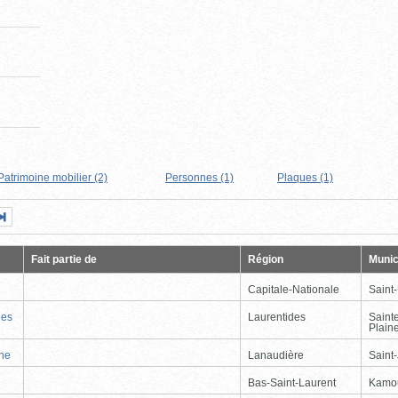
Patrimoine mobilier (2)
Personnes (1)
Plaques (1)
Page
Dernière
nte
page
Fait partie de
Région
Munic
Capitale-Nationale
Saint
nes
Laurentides
Saint
Plain
nne
Lanaudière
Saint
Bas-Saint-Laurent
Kamo