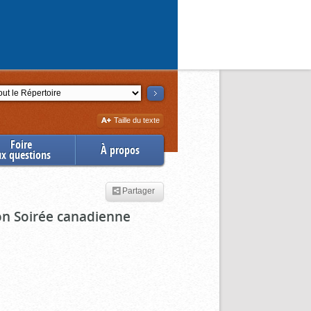
ction
Augmenter
Taille du texte
la
Foire
À propos
ux questions
Partager
ion Soirée canadienne