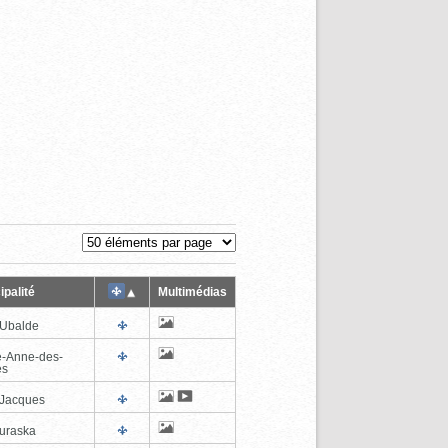
ipalité
Multimédias
-Ubalde
e-Anne-des-
es
-Jacques
uraska