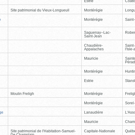
Estrie
Coati
Site patrimonial du Vieux-Longueuil
Montérégie
Longu
e
Montérégie
Saint
Saguenay--Lac-
Rober
Saint-Jean
Chaudière-
Saint
Appalaches
l'Isle
Mauricie
Saint
Péra
Montérégie
Hunti
Estrie
Stans
Moulin Freligh
Montérégie
Freli
Montérégie
Sorel
ge
Lanaudière
L'Ass
Mauricie
Cham
Site patrimonial de l'Habitation-Samuel-
Capitale-Nationale
Québ
De Champlain