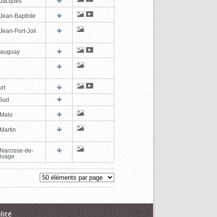
-Jacques
-Jean-Baptiste
Jean-Port-Joli
eauguay
rt
Sud
-Malo
Martin
-Narcisse-de-
ivage
lité