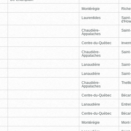
Montérégie
Riche
Laurentides
Saint
d'How
Chaudière-
Saint-
Appalaches
Centre-du-Québec
Inver
Chaudière-
Saint
Appalaches
Lanaudière
Saint
Lanaudière
Saint
Chaudière-
Thetf
Appalaches
Centre-du-Québec
Bécan
Lanaudière
Entre
Centre-du-Québec
Bécan
Montérégie
Mont-S