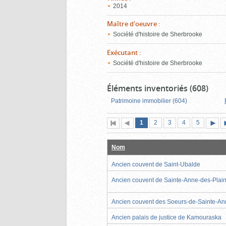
2014
Maître d'oeuvre
:
Société d'histoire de Sherbrooke
Exécutant
:
Société d'histoire de Sherbrooke
Éléments inventoriés (608)
Patrimoine immobilier (604)
Page
(page
Page
Page
Page
Page
1
Première
2
Page
3
4
5
actuelle)
page
précédente
suiva
Nom
Ancien couvent de Saint-Ubalde
Ancien couvent de Sainte-Anne-des-Plai
Ancien couvent des Soeurs-de-Sainte-A
Ancien palais de justice de Kamouraska