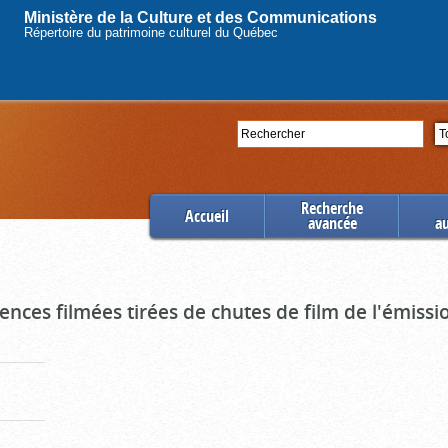
Ministère de la Culture et des Communications
Répertoire du patrimoine culturel du Québec
Rechercher
Se
Recherche
Accueil
avancée
a
uences filmées tirées de chutes de film de l'émiss