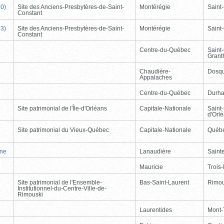
90)
Site des Anciens-Presbytères-de-Saint-
Montérégie
Saint
Constant
33)
Site des Anciens-Presbytères-de-Saint-
Montérégie
Saint
Constant
Centre-du-Québec
Saint
Gran
Chaudière-
Dosqu
Appalaches
Centre-du-Québec
Durh
Site patrimonial de l'Île-d'Orléans
Capitale-Nationale
Saint-
d'Orl
Site patrimonial du Vieux-Québec
Capitale-Nationale
Québ
nne
Lanaudière
Saint
Mauricie
Trois-
Site patrimonial de l'Ensemble-
Bas-Saint-Laurent
Rimou
Institutionnel-du-Centre-Ville-de-
Rimouski
Laurentides
Mont-