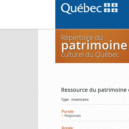
Répertoire du
patrimoine
culturel du Québec
Ressource du patrimoine 
Type
:
Inventaire
Portée
:
Régionale
Année
: