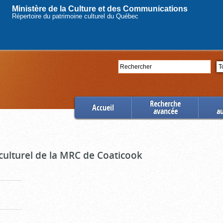
Ministère de la Culture et des Communications
Répertoire du patrimoine culturel du Québec
Rechercher
Se
Recherche
Accueil
avancée
a
culturel de la MRC de Coaticook