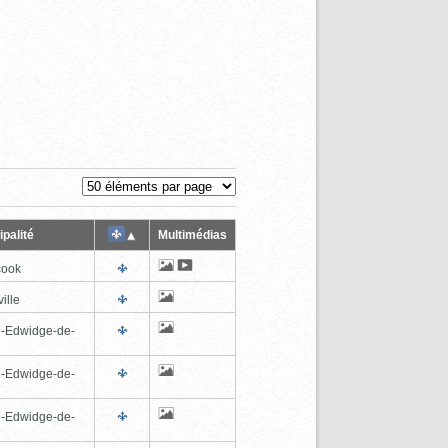
palité
Multimédias
cook
ille
e-Edwidge-de-
n
e-Edwidge-de-
n
e-Edwidge-de-
n