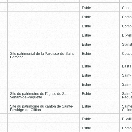
Estrie
Coati
Estrie
Comp
Estrie
Comp
Estrie
Dixvil
Estrie
Stans
Site patrimonial de la Paroisse-de-Saint-
Estrie
Coati
Edmond
Estrie
East 
Estrie
Saint
Estrie
Saint
Site du patrimoine de l'église de Saint-
Estrie
Saint
Venant-de-Paquette
Paque
Site du patrimoine du canton de Sainte-
Estrie
Saint
Edwidge-de-Clifton
Clifto
Estrie
Dixvil
Estrie
Comp