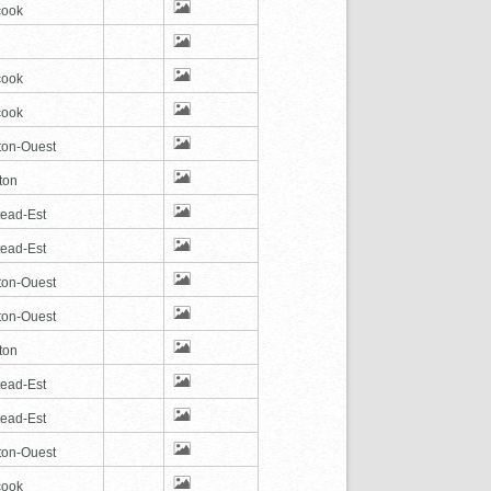
cook
cook
cook
ton-Ouest
ton
tead-Est
tead-Est
ton-Ouest
ton-Ouest
ton
tead-Est
tead-Est
ton-Ouest
cook