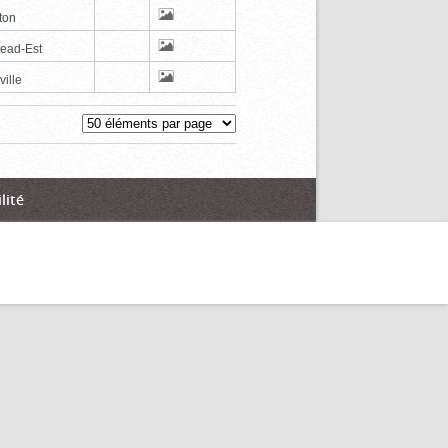
ton
tead-Est
ville
lité