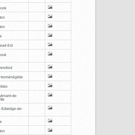
cook
ton
ton
le
tead-Est
cook
Hereford
-Herménégilde
-Malo
-Venant-de-
tte
e-Edwidge-de-
n
le
ton