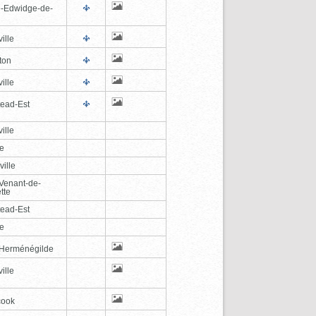
e-Edwidge-de-
n
ille
ton
ille
tead-Est
ille
le
ville
-Venant-de-
tte
tead-Est
le
-Herménégilde
ille
cook