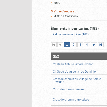
2019
Maître d'oeuvre
:
MRC de Coaticook
Éléments inventoriés (198)
Patrimoine immobilier (162)
Page
(page
Page
Page
Page
1
Première
2
Page
3
4
actuelle)
page
précédente
suivante
page
Nom
Château Arthur-Osmore-Norton
Château d'eau de la rue Dominion
Croix de chemin du Village de Sainte-
Edwidge
Croix de chemin Lemire
Croix de chemin paroissiale