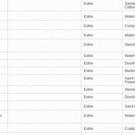
Estrie
Saint
Clifto
Estrie
Waterv
Estrie
Comp
Estrie
Waterv
Estrie
Stans
Estrie
Waterv
Estrie
Dixvil
Estrie
Martin
Estrie
Saint
Paque
Estrie
Stans
Estrie
Dixvil
Estrie
Saint
e-
Estrie
Waterv
Estrie
Coati