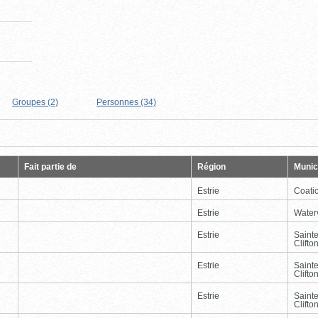
Groupes (2)
Personnes (34)
Page
Dernière
Fait partie de
Région
Munici
Estrie
Coati
Estrie
Waterv
Estrie
Saint
Clifto
Estrie
Saint
Clifto
Estrie
Saint
Clifto