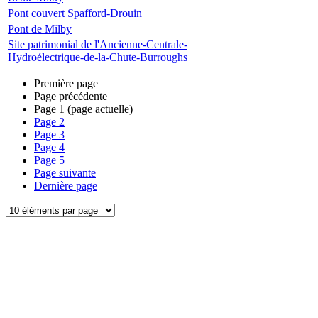
Pont couvert Spafford-Drouin
Pont de Milby
Site patrimonial de l'Ancienne-Centrale-
Hydroélectrique-de-la-Chute-Burroughs
Première page
Page précédente
Page
1
(page actuelle)
Page
2
Page
3
Page
4
Page
5
Page suivante
Dernière page