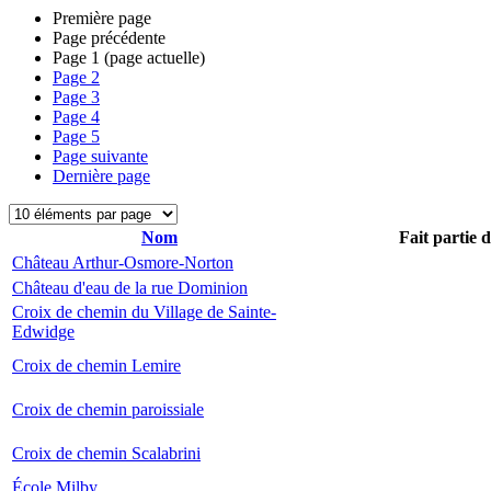
Première page
Page précédente
Page
1
(page actuelle)
Page
2
Page
3
Page
4
Page
5
Page suivante
Dernière page
Nom
Fait partie 
Château Arthur-Osmore-Norton
Château d'eau de la rue Dominion
Croix de chemin du Village de Sainte-
Edwidge
Croix de chemin Lemire
Croix de chemin paroissiale
Croix de chemin Scalabrini
École Milby