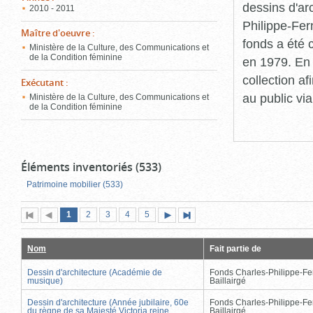
dessins d'ar
2010 - 2011
Philippe-Fer
Maître d'oeuvre
:
fonds a été c
Ministère de la Culture, des Communications et
de la Condition féminine
en 1979. En 
collection a
Exécutant
:
au public vi
Ministère de la Culture, des Communications et
de la Condition féminine
Éléments inventoriés (533)
Patrimoine mobilier (533)
Page
(page
Page
Page
Page
Page
1
Première
2
Page
3
4
5
Page
Dernière
actuelle)
page
précédente
suivante
page
Nom
Fait partie de
Dessin d'architecture (Académie de
Fonds Charles-Philippe-Fe
musique)
Baillairgé
Dessin d'architecture (Année jubilaire, 60e
Fonds Charles-Philippe-Fe
du règne de sa Majesté Victoria reine
Baillairgé