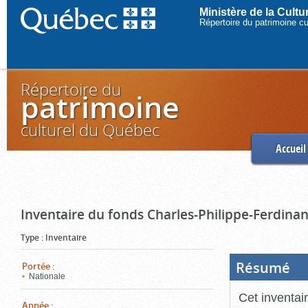
Ministère de la Cult
Répertoire du patrimoine c
Répertoire du
patrimoine
culturel du Québec
Accueil
Inventaire du fonds Charles-Philippe-Ferdinan
Type
:
Inventaire
Résumé
(Boi
Portée
:
ouve
Nationale
cliq
pou
Cet inventai
ferm
Année
: