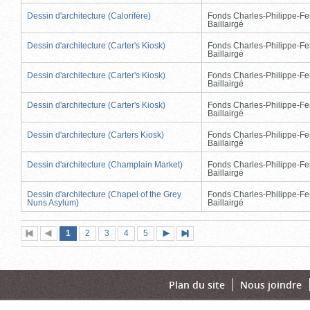
Dessin d'architecture (Calorifère)
Fonds Charles-Philippe-Fe
Baillairgé
Dessin d'architecture (Carter's Kiosk)
Fonds Charles-Philippe-Fe
Baillairgé
Dessin d'architecture (Carter's Kiosk)
Fonds Charles-Philippe-Fe
Baillairgé
Dessin d'architecture (Carter's Kiosk)
Fonds Charles-Philippe-Fe
Baillairgé
Dessin d'architecture (Carters Kiosk)
Fonds Charles-Philippe-Fe
Baillairgé
Dessin d'architecture (Champlain Market)
Fonds Charles-Philippe-Fe
Baillairgé
Dessin d'architecture (Chapel of the Grey
Fonds Charles-Philippe-Fe
Nuns Asylum)
Baillairgé
Page
(page
Page
Page
Page
Page
1
Première
2
Page
3
4
5
Page
Dernière
actuelle)
page
précédente
suivante
page
Plan du site
Nous joindre