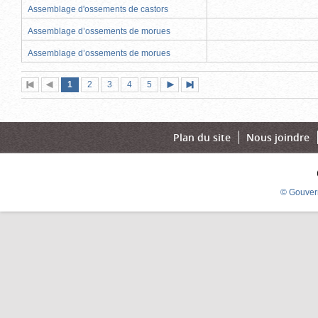
Assemblage d'ossements de castors
Assemblage d’ossements de morues
Assemblage d’ossements de morues
Page
(page
Page
Page
Page
Page
1
Première
2
Page
3
4
5
Page
Dernière
actuelle)
page
précédente
suivante
page
Plan du site
Nous joindre
© Gouver