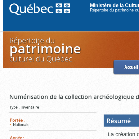
Ministère de la Cult
Répertoire du patrimoine c
Répertoire du
patrimoine
culturel du Québec
Accueil
Numérisation de la collection archéologique 
Type
:
Inventaire
Résumé
(Boi
Portée
:
ouve
Nationale
cliq
pou
La création 
ferm
Année
: