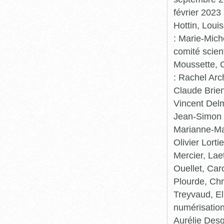
février 2023
Hottin, Loui
: Marie-Mic
comité scient
Moussette, C
: Rachel Arc
Claude Brie
Vincent Delm
Jean-Simon 
Marianne-Mar
Olivier Lort
Mercier, Lae
Ouellet, Car
Plourde, Chr
Treyvaud, El
numérisation
Aurélie Desg