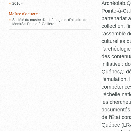
Archéolab.Qu
2016 -
Pointe-à-Call
Maître d'oeuvre
:
partenariat 
Société du musée d'archéologie et d'histoire de
Montréal Pointe-à-Callière
collection, 
rassemble de
culturelles d
l'archéologi
des contenus 
initiative :
Québec¿; dév
l'émulation,
compétences¿
l'échelle na
les chercheur
documentés p
de l'État co
Québec (LRAQ