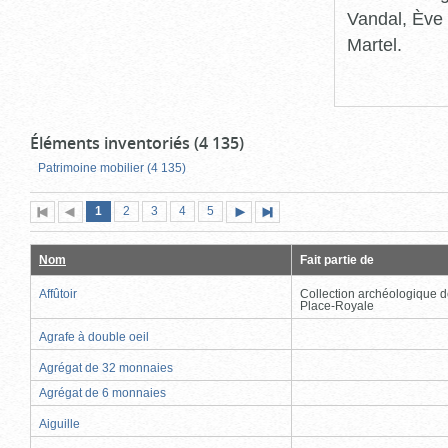
Vandal, Ève 
Martel.
Éléments inventoriés (4 135)
Patrimoine mobilier (4 135)
Page
(page
Page
Page
Page
Page
1
Première
2
Page
3
4
5
Page
Dernière
actuelle)
page
précédente
suivante
page
Nom
Fait partie de
Affûtoir
Collection archéologique d
Place-Royale
Agrafe à double oeil
Agrégat de 32 monnaies
Agrégat de 6 monnaies
Aiguille