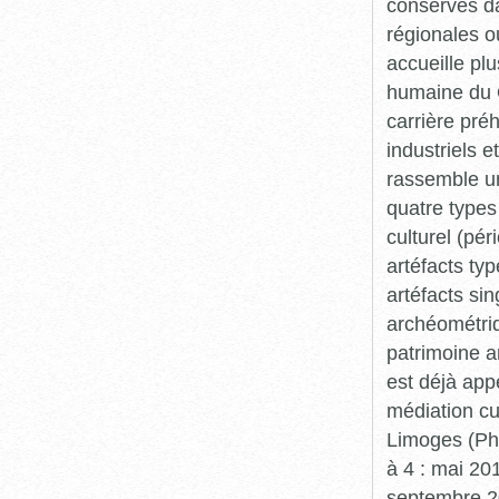
conservés da
régionales o
accueille plu
humaine du Q
carrière pré
industriels e
rassemble un
quatre types 
culturel (pér
artéfacts ty
artéfacts si
archéométriq
patrimoine a
est déjà app
médiation cu
Limoges (Pha
à 4 : mai 20
septembre 20