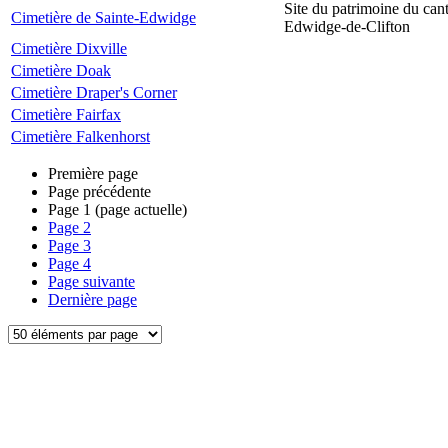
Site du patrimoine du can
Cimetière de Sainte-Edwidge
Edwidge-de-Clifton
Cimetière Dixville
Cimetière Doak
Cimetière Draper's Corner
Cimetière Fairfax
Cimetière Falkenhorst
Première page
Page précédente
Page
1
(page actuelle)
Page
2
Page
3
Page
4
Page suivante
Dernière page