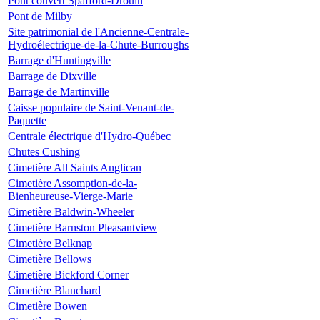
Pont couvert Spafford-Drouin
Pont de Milby
Site patrimonial de l'Ancienne-Centrale-
Hydroélectrique-de-la-Chute-Burroughs
Barrage d'Huntingville
Barrage de Dixville
Barrage de Martinville
Caisse populaire de Saint-Venant-de-
Paquette
Centrale électrique d'Hydro-Québec
Chutes Cushing
Cimetière All Saints Anglican
Cimetière Assomption-de-la-
Bienheureuse-Vierge-Marie
Cimetière Baldwin-Wheeler
Cimetière Barnston Pleasantview
Cimetière Belknap
Cimetière Bellows
Cimetière Bickford Corner
Cimetière Blanchard
Cimetière Bowen