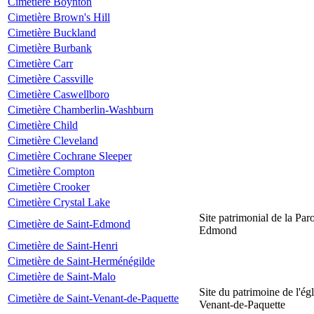
Cimetière Boynton
Cimetière Brown's Hill
Cimetière Buckland
Cimetière Burbank
Cimetière Carr
Cimetière Cassville
Cimetière Caswellboro
Cimetière Chamberlin-Washburn
Cimetière Child
Cimetière Cleveland
Cimetière Cochrane Sleeper
Cimetière Compton
Cimetière Crooker
Cimetière Crystal Lake
Site patrimonial de la Par
Cimetière de Saint-Edmond
Edmond
Cimetière de Saint-Henri
Cimetière de Saint-Herménégilde
Cimetière de Saint-Malo
Site du patrimoine de l'égl
Cimetière de Saint-Venant-de-Paquette
Venant-de-Paquette