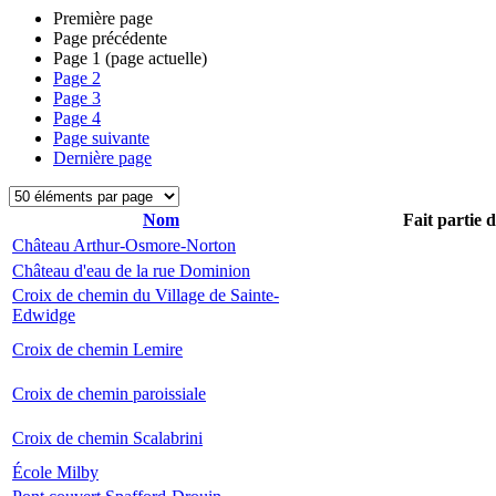
Première page
Page précédente
Page
1
(page actuelle)
Page
2
Page
3
Page
4
Page suivante
Dernière page
Nom
Fait partie 
Château Arthur-Osmore-Norton
Château d'eau de la rue Dominion
Croix de chemin du Village de Sainte-
Edwidge
Croix de chemin Lemire
Croix de chemin paroissiale
Croix de chemin Scalabrini
École Milby