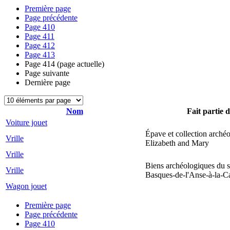
Première page
Page précédente
Page
410
Page
411
Page
412
Page
413
Page
414
(page actuelle)
Page suivante
Dernière page
Nom
Fait partie d
Voiture jouet
Épave et collection arché
Vrille
Elizabeth and Mary
Vrille
Biens archéologiques du s
Vrille
Basques-de-l'Anse-à-la-C
Wagon jouet
Première page
Page précédente
Page
410