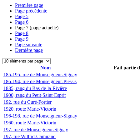
Première page
Page précédente
Page
5
Page
6
Page
7
(page actuelle)
Page
8
Page
9
Page suivante
Dernière page
Nom
Fait partie 
185-195, rue de Monseigneur-Signay
186-194, rue de Monseigneur-Plessis
1885, rang du Bas-de-la-Rivière
1900, rang du Petit-Saint-Esprit
192, rue du Curé-Fortier
1920, route Marie-Victorin
196-198, rue de Monseigneur-Signay
1960, route Marie-Victorin
197, rue de Monseigneur-Signay
197, rue Wilfrid-Camirand