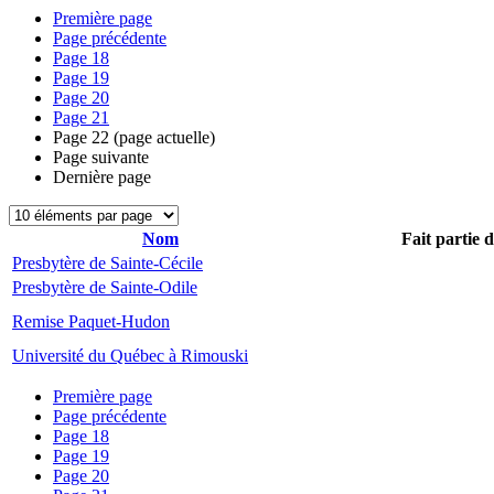
Première page
Page précédente
Page
18
Page
19
Page
20
Page
21
Page
22
(page actuelle)
Page suivante
Dernière page
Nom
Fait partie 
Presbytère de Sainte-Cécile
Presbytère de Sainte-Odile
Remise Paquet-Hudon
Université du Québec à Rimouski
Première page
Page précédente
Page
18
Page
19
Page
20