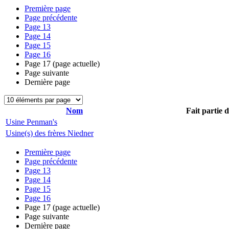
Première page
Page précédente
Page
13
Page
14
Page
15
Page
16
Page
17
(page actuelle)
Page suivante
Dernière page
Nom
Fait partie 
Usine Penman's
Usine(s) des frères Niedner
Première page
Page précédente
Page
13
Page
14
Page
15
Page
16
Page
17
(page actuelle)
Page suivante
Dernière page