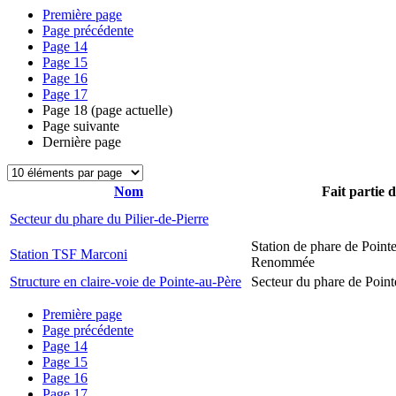
Première page
Page précédente
Page
14
Page
15
Page
16
Page
17
Page
18
(page actuelle)
Page suivante
Dernière page
Nom
Fait partie 
Secteur du phare du Pilier-de-Pierre
Station de phare de Pointe
Station TSF Marconi
Renommée
Structure en claire-voie de Pointe-au-Père
Secteur du phare de Point
Première page
Page précédente
Page
14
Page
15
Page
16
Page
17