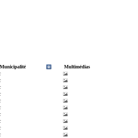
Municipalité
Multimédias
c
c
c
c
c
c
c
c
c
c