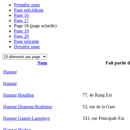
Première page
Page précédente
Page
16
Page
17
Page
18
(page actuelle)
Page
19
Page
20
Page suivante
Dernière page
Nom
Fait partie 
Hangar
Hangar
Hangar Bouillon
77, 4e Rang Est
Hangar Drapeau-Rodrigue
53, rue de la Gare
Hangar Gagné-Lamolaye
333, rue Principale Est
Hangar Hudon