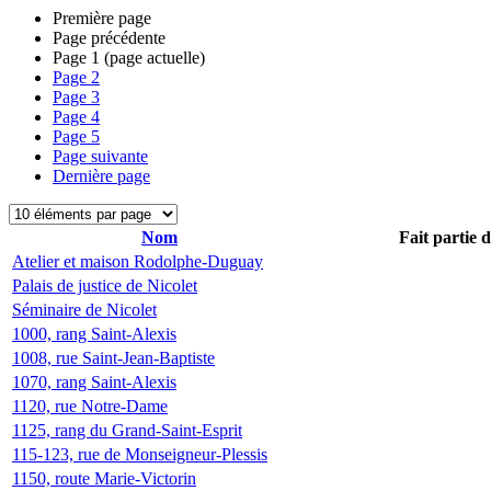
Première page
Page précédente
Page
1
(page actuelle)
Page
2
Page
3
Page
4
Page
5
Page suivante
Dernière page
Nom
Fait partie 
Atelier et maison Rodolphe-Duguay
Palais de justice de Nicolet
Séminaire de Nicolet
1000, rang Saint-Alexis
1008, rue Saint-Jean-Baptiste
1070, rang Saint-Alexis
1120, rue Notre-Dame
1125, rang du Grand-Saint-Esprit
115-123, rue de Monseigneur-Plessis
1150, route Marie-Victorin