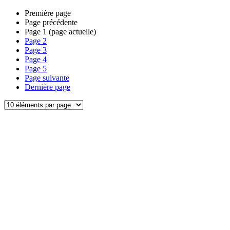
Première page
Page précédente
Page
1
(page actuelle)
Page
2
Page
3
Page
4
Page
5
Page suivante
Dernière page