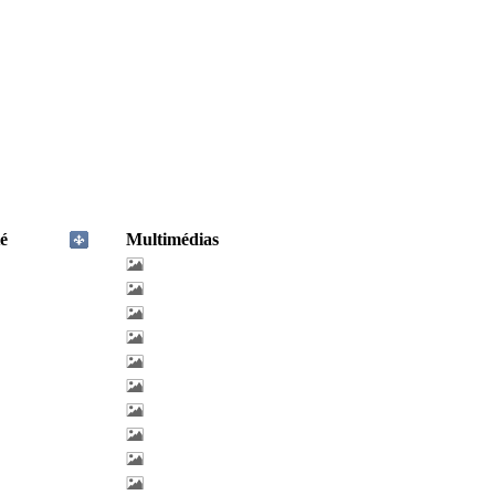
é
Multimédias