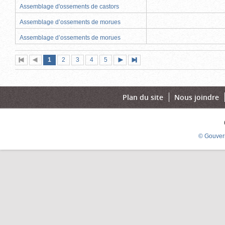
Assemblage d'ossements de castors
Assemblage d’ossements de morues
Assemblage d’ossements de morues
Page
(page
Page
Page
Page
Page
1
Première
2
Page
3
4
5
Page
Dernière
actuelle)
page
précédente
suivante
page
Plan du site
Nous joindre
© Gouver