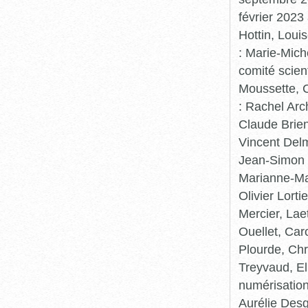
février 2023
Hottin, Loui
: Marie-Mic
comité scient
Moussette, C
: Rachel Arc
Claude Brie
Vincent Delm
Jean-Simon 
Marianne-Mar
Olivier Lort
Mercier, Lae
Ouellet, Car
Plourde, Chr
Treyvaud, El
numérisation
Aurélie Desg