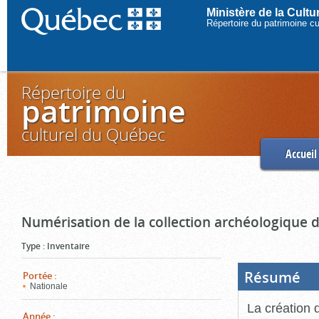
Ministère de la Cult
Répertoire du patrimoine c
Répertoire du
patrimoine
culturel du Québec
Accueil
Numérisation de la collection archéologique 
Type
:
Inventaire
Résumé
(Boi
Portée
:
ouve
Nationale
cliq
pou
La création 
ferm
Année
: