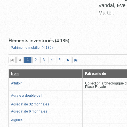
Vandal, Ève 
Martel.
Éléments inventoriés (4 135)
Patrimoine mobilier (4 135)
Page
(page
Page
Page
Page
Page
1
Première
2
Page
3
4
5
Page
Dernière
actuelle)
page
précédente
suivante
page
Nom
Fait partie de
Affûtoir
Collection archéologique d
Place-Royale
Agrafe à double oeil
Agrégat de 32 monnaies
Agrégat de 6 monnaies
Aiguille