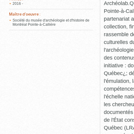
Archéolab.Qu
2016 -
Pointe-à-Call
Maître d'oeuvre
:
partenariat 
Société du musée d'archéologie et d'histoire de
Montréal Pointe-à-Callière
collection, 
rassemble de
culturelles d
l'archéologi
des contenus 
initiative :
Québec¿; dév
l'émulation,
compétences¿
l'échelle na
les chercheur
documentés p
de l'État co
Québec (LRAQ