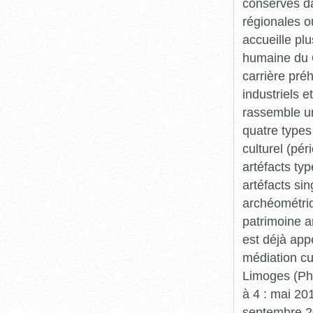
conservés da
régionales o
accueille plu
humaine du Q
carrière pré
industriels e
rassemble un
quatre types 
culturel (pér
artéfacts ty
artéfacts si
archéométriq
patrimoine a
est déjà app
médiation cu
Limoges (Pha
à 4 : mai 20
septembre 20