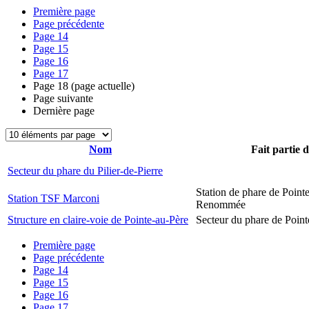
Première page
Page précédente
Page
14
Page
15
Page
16
Page
17
Page
18
(page actuelle)
Page suivante
Dernière page
Nom
Fait partie 
Secteur du phare du Pilier-de-Pierre
Station de phare de Pointe
Station TSF Marconi
Renommée
Structure en claire-voie de Pointe-au-Père
Secteur du phare de Point
Première page
Page précédente
Page
14
Page
15
Page
16
Page
17