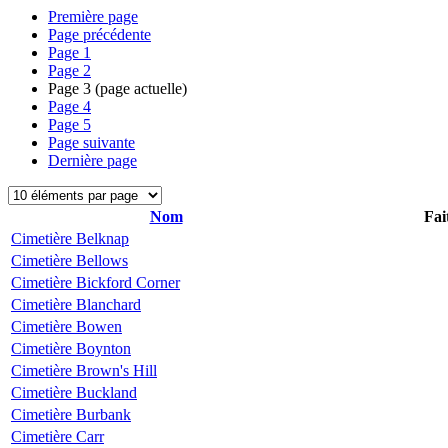
Première page
Page précédente
Page
1
Page
2
Page
3
(page actuelle)
Page
4
Page
5
Page suivante
Dernière page
Nom
Fai
Cimetière Belknap
Cimetière Bellows
Cimetière Bickford Corner
Cimetière Blanchard
Cimetière Bowen
Cimetière Boynton
Cimetière Brown's Hill
Cimetière Buckland
Cimetière Burbank
Cimetière Carr