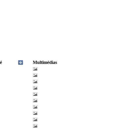
é
Multimédias