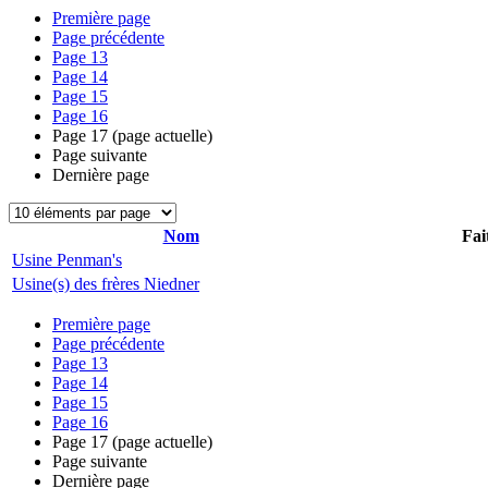
Première page
Page précédente
Page
13
Page
14
Page
15
Page
16
Page
17
(page actuelle)
Page suivante
Dernière page
Nom
Fai
Usine Penman's
Usine(s) des frères Niedner
Première page
Page précédente
Page
13
Page
14
Page
15
Page
16
Page
17
(page actuelle)
Page suivante
Dernière page