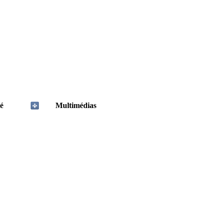
é
Multimédias