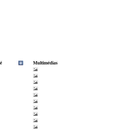
é
Multimédias