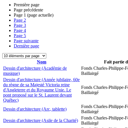
Première page
Page précédente
Page
1
(page actuelle)
Page
2
Page
3
Page
4
Page
5
Page suivante
Dernière page
Nom
Fait partie 
Dessin d'architecture (Académie de
Fonds Charles-Philippe-F
musique)
Baillairgé
Dessin d'architecture (Année jubilaire, 60e
du règne de sa Majesté Victoria reine
Fonds Charles-Philippe-F
d'Angleterre et du Royaume Unie. Le
Baillairgé
pont proposé sur le St. Laurent devant
Québec)
Fonds Charles-Philippe-F
Dessin d'architecture (Arc, tablette)
Baillairgé
Fonds Charles-Philippe-F
Dessin d'architecture (Asile de la Charité)
Baillairgé