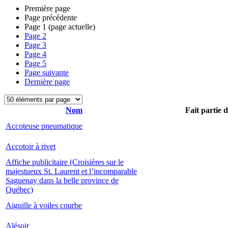
Première page
Page précédente
Page
1
(page actuelle)
Page
2
Page
3
Page
4
Page
5
Page suivante
Dernière page
Nom
Fait partie 
Accoteuse pneumatique
Accotoir à rivet
Affiche publicitaire (Croisières sur le
majestueux St. Laurent et l’incomparable
Saguenay dans la belle province de
Québec)
Aiguille à voiles courbe
Alésoir