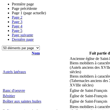
Première page
Page précédente
Page
1
(page actuelle)
Page
2
Page
3
Page
4
Page
5
Page suivante
Dernière page
Nom
Fait partie 
Ancienne église de Saint-
Biens mobiliers à caractèr
(Autels anciens des XVII
Autels latéraux
siècles)
Biens mobiliers à caractèr
(Tabernacles anciens des 
XVIIIe siècles)
Banc d'oeuvre
Église de Saint-François
Bénitier
Église de Saint-François
Boîtier aux saintes huiles
Église de Saint-François
Biens mobiliers à caractèr