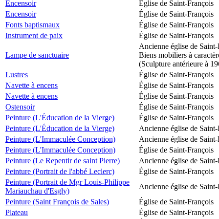
Encensoir
Église de Saint-François
Encensoir
Église de Saint-François
Fonts baptismaux
Église de Saint-François
Instrument de paix
Église de Saint-François
Ancienne église de Saint-
Lampe de sanctuaire
Biens mobiliers à caractèr
(Sculpture antérieure à 1
Lustres
Église de Saint-François
Navette à encens
Église de Saint-François
Navette à encens
Église de Saint-François
Ostensoir
Église de Saint-François
Peinture (L'Éducation de la Vierge)
Église de Saint-François
Peinture (L'Éducation de la Vierge)
Ancienne église de Saint-
Peinture (L'Immaculée Conception)
Ancienne église de Saint-
Peinture (L'Immaculée Conception)
Église de Saint-François
Peinture (Le Repentir de saint Pierre)
Ancienne église de Saint-
Peinture (Portrait de l'abbé Leclerc)
Église de Saint-François
Peinture (Portrait de Mgr Louis-Philippe
Ancienne église de Saint-
Mariauchau d'Esgly)
Peinture (Saint François de Sales)
Église de Saint-François
Plateau
Église de Saint-François