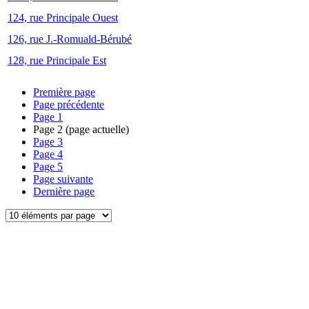
124, rue Principale Ouest
126, rue J.-Romuald-Bérubé
128, rue Principale Est
Première page
Page précédente
Page
1
Page
2
(page actuelle)
Page
3
Page
4
Page
5
Page suivante
Dernière page