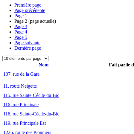
Première page
Page précédente
Page
1
Page
2
(page actuelle)
Page
3
Page
4
Page
5
Page suivante
Dernière page
Nom
Fait partie 
107, rue de la Gare
11, route Neigette
115, rue Sainte-Cécile-du-Bic
116, rue Principale
116, rue Sainte-Cécile-du-Bic
119, rue Principale Est
1226, route des Pionniers