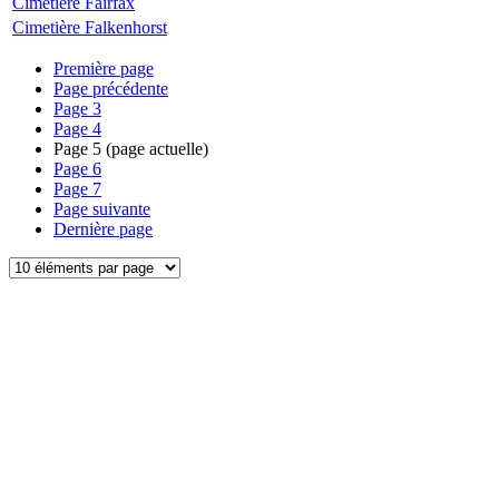
Cimetière Fairfax
Cimetière Falkenhorst
Première page
Page précédente
Page
3
Page
4
Page
5
(page actuelle)
Page
6
Page
7
Page suivante
Dernière page