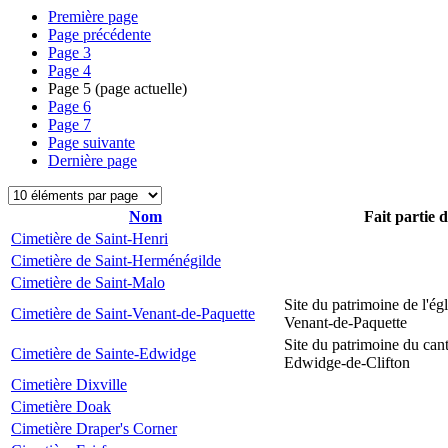
Première page
Page précédente
Page
3
Page
4
Page
5
(page actuelle)
Page
6
Page
7
Page suivante
Dernière page
Nom
Fait partie 
Cimetière de Saint-Henri
Cimetière de Saint-Herménégilde
Cimetière de Saint-Malo
Site du patrimoine de l'égl
Cimetière de Saint-Venant-de-Paquette
Venant-de-Paquette
Site du patrimoine du can
Cimetière de Sainte-Edwidge
Edwidge-de-Clifton
Cimetière Dixville
Cimetière Doak
Cimetière Draper's Corner