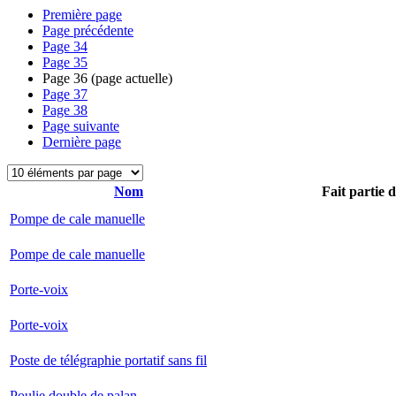
Première page
Page précédente
Page
34
Page
35
Page
36
(page actuelle)
Page
37
Page
38
Page suivante
Dernière page
Nom
Fait partie 
Pompe de cale manuelle
Pompe de cale manuelle
Porte-voix
Porte-voix
Poste de télégraphie portatif sans fil
Poulie double de palan