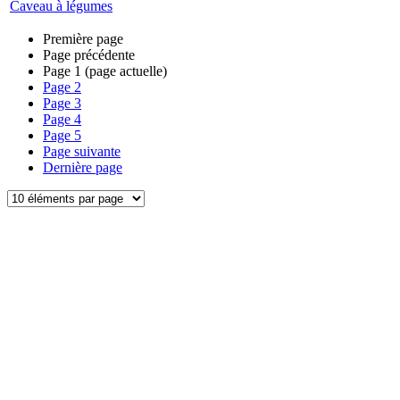
Caveau à légumes
Première page
Page précédente
Page
1
(page actuelle)
Page
2
Page
3
Page
4
Page
5
Page suivante
Dernière page