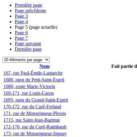
Première page
Page précédente
Page
3
Page
4
Page
5
(page actuelle)
Page
6
Page
7
Page suivante
Dernière page
Nom
Fait partie 
167, rue Paul-Émile-Lamarche
1680, rang du Petit-Saint-Esprit
1680, route Marie-Victorin
169-171, rue Louis-Caron
1695, rang du Grand-Saint-Esprit
170-172, rue du Curé-Ferland
171, rue de Monseigneur-Plessis
1715, rue Saint-Jean-Baptiste
172-176, rue du Curé-Raimbault
173, rue de Monseigneur-Signay