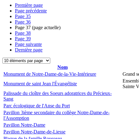
Première page
Page précédente
Page
35
Page
36
Page
37
(page actuelle)
Page
38
Page
39
Page suivante
Dernière page
Nom
Monument de Notre-Dame-de-la-Vie-Intérieure
Grand s
Ensembl
Monument de saint Jean l'Évangéliste
Sainte V
Palissade du cloître des Soeurs adoratrices du Précieux-
Sang
Parc écologique de l'Anse du Port
Pavillon 3ième secondaire du collège Notre-Dame-de-
l'Assomption
Pavillon Notre-Dame
Pavillon Notre-Dame-de-Liesse
Plaque de la famille Rousseau