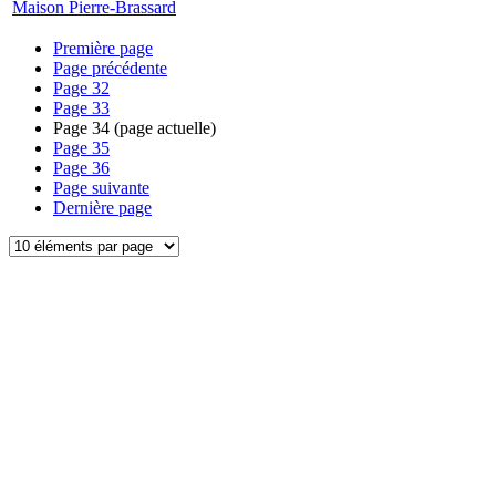
Maison Pierre-Brassard
Première page
Page précédente
Page
32
Page
33
Page
34
(page actuelle)
Page
35
Page
36
Page suivante
Dernière page