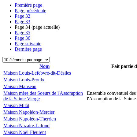
Première page
Page précédente
Page
32
Page
33
Page
34
(page actuelle)
Page
35
Page
36
Page suivante
Dernière page
Nom
Fait partie 
Maison Louis-Lefebvre-dit-Désiles
Maison Louis-Proulx
Maison Manseau
Maison mère des Soeurs de l'Assomption
Ensemble conventuel des
de la Sainte Vierge
l'Assomption de la Sainte
Maison Milot
Maison Napoléon-Mercier
Maison Napoléon-Therrien
Maison Nazaire-Lafond
Maison Noël-Fleurent