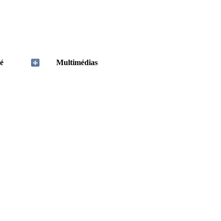
é
Multimédias