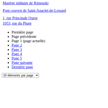
Manège militaire de Rimouski
Pont couvert de Saint-Anaclet-de-Lessard
1, rue Principale Ouest
1053, rue du Phare
Première page
Page précédente
Page
1
(page actuelle)
Page
2
Page
3
Page
4
Page
5
Page suivante
Dernière page