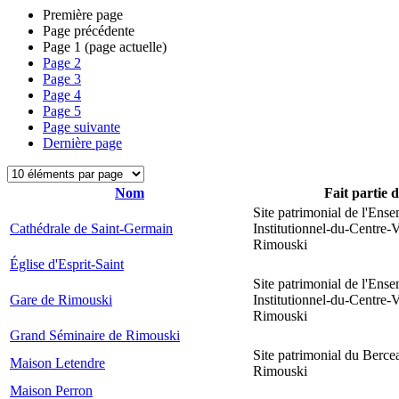
Première page
Page précédente
Page
1
(page actuelle)
Page
2
Page
3
Page
4
Page
5
Page suivante
Dernière page
Nom
Fait partie 
Site patrimonial de l'Ens
Cathédrale de Saint-Germain
Institutionnel-du-Centre-V
Rimouski
Église d'Esprit-Saint
Site patrimonial de l'Ens
Gare de Rimouski
Institutionnel-du-Centre-V
Rimouski
Grand Séminaire de Rimouski
Site patrimonial du Berce
Maison Letendre
Rimouski
Maison Perron