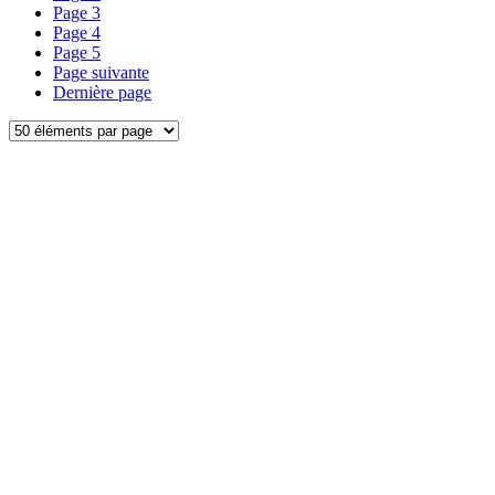
Page
3
Page
4
Page
5
Page suivante
Dernière page