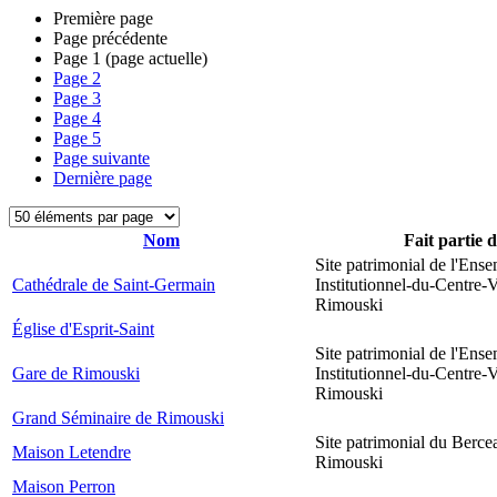
Première page
Page précédente
Page
1
(page actuelle)
Page
2
Page
3
Page
4
Page
5
Page suivante
Dernière page
Nom
Fait partie 
Site patrimonial de l'Ens
Cathédrale de Saint-Germain
Institutionnel-du-Centre-V
Rimouski
Église d'Esprit-Saint
Site patrimonial de l'Ens
Gare de Rimouski
Institutionnel-du-Centre-V
Rimouski
Grand Séminaire de Rimouski
Site patrimonial du Berce
Maison Letendre
Rimouski
Maison Perron