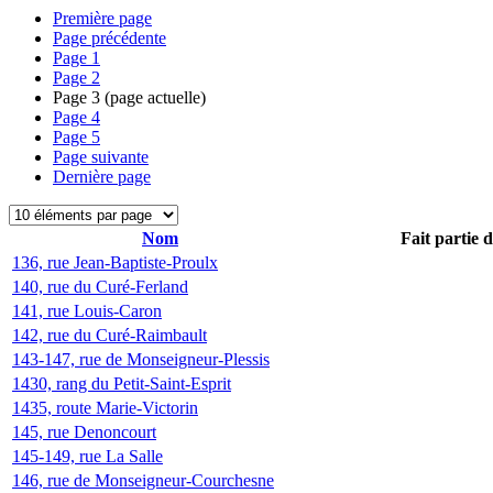
Première page
Page précédente
Page
1
Page
2
Page
3
(page actuelle)
Page
4
Page
5
Page suivante
Dernière page
Nom
Fait partie 
136, rue Jean-Baptiste-Proulx
140, rue du Curé-Ferland
141, rue Louis-Caron
142, rue du Curé-Raimbault
143-147, rue de Monseigneur-Plessis
1430, rang du Petit-Saint-Esprit
1435, route Marie-Victorin
145, rue Denoncourt
145-149, rue La Salle
146, rue de Monseigneur-Courchesne