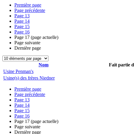
Première page
Page précédente
Page
13
Page
14
Page
15
Page
16
Page
17
(page actuelle)
Page suivante
Dernière page
Nom
Fait partie 
Usine Penman's
Usine(s) des frères Niedner
Première page
Page précédente
Page
13
Page
14
Page
15
Page
16
Page
17
(page actuelle)
Page suivante
Dernière page